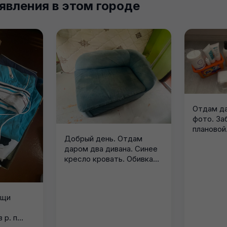
явления в этом городе
Отдам да
фото. За
плановой
Добрый день. Отдам
только,...
даром два дивана. Синее
кресло кровать. Обивка
выцвела. Угловой...
ещи
 р. п