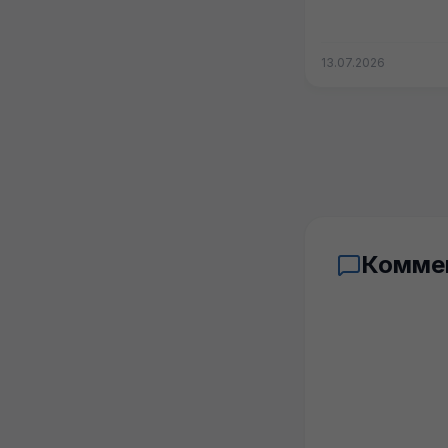
Ордынское. Мож
кого...
13.07.2026
Комме