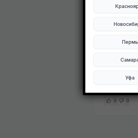
Развернуть
Красноя
Отдам, детск
Новосиби
есть, все ве
Новосибирск
Пермь
[id68255495
Самар
Подписывай
Уфа
Мы в Max
0
0