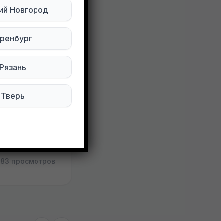
ий Новгород
елёнки тоже
ренбург
Рязань
Тверь
83 просмотров