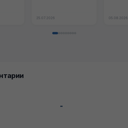
ет у
25.07.2026
05.08.2026
нтарии