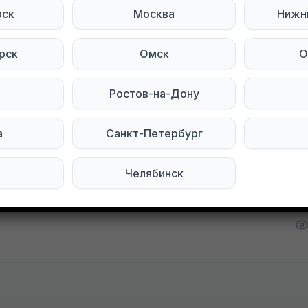
 полностью
рск
Москва
Нижн
ие вещи для мальчика , с 68 по 86р , 2 пакета , п
рск
Омск
О
щи в хорошем состоянии, после 1 ребенка .
, территориально остановка : дом одежды.
Ростов-на-Дону
3|Anastasia Lukonina]
а
Санкт-Петербург
тесь на нас в социальных сетях:
Челябинск
Мы в Telegram