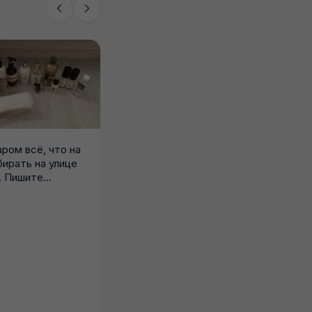
ром всё, что на
бирать на улице
. Пишите
Отдам даром игрушки,
погремушки и в кроватку
О
музыкальный мобиль, а
Т