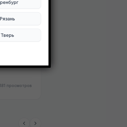
ренбург
уть скрипят!
Рязань
Тверь
181 просмотров