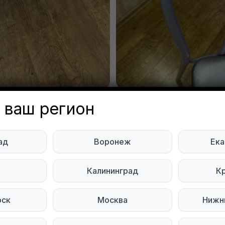
 ваш регион
аром 3 стула ( в одни руки!)
ад
Воронеж
Ека
еты
ь
Калининград
К
Korotkikh
Объявление неа
осибирск
рск
Москва
Нижн