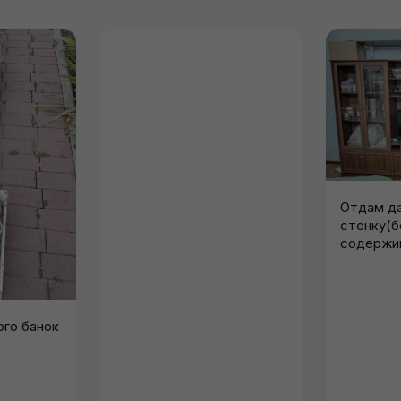
Отдам д
стенку(б
содержим
Улица Ма
самовывоз
го банок
17
к.