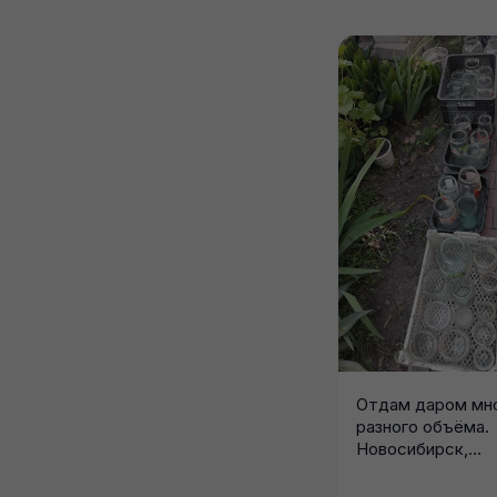
Отдам даром мно
разного объёма.
Новосибирск,
территориально 
Бронный переуло