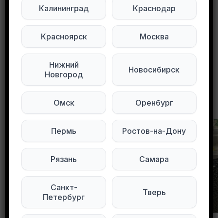
Калининград
Краснодар
Мы в Max
Мы в Telegram
Красноярск
Москва
0
0
65 просмотров
Нижний
Новосибирск
Новгород
Другие объявления в этом городе
Омск
Оренбург
Пермь
Ростов-на-Дону
Рязань
Самара
Санкт-
Тверь
Петербург