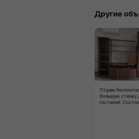
Другие объ
Отдам бесплатн
большую стенку 
гостиной. Состо
хорошее, крепкая
полки и...