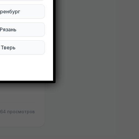
ренбург
Слабода»
Рязань
зд 4 этаж 2
Тверь
164 просмотров