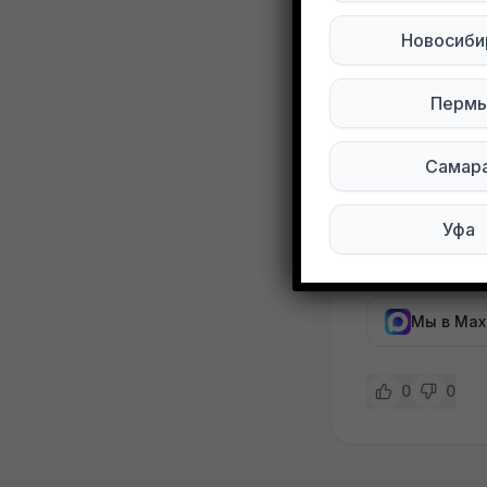
Развернуть
Новосиби
Отдам даром
только само
Пермь
Три шкафа и
подъезд при
Самар
[id15360554
Уфа
Подписывай
Мы в Max
0
0