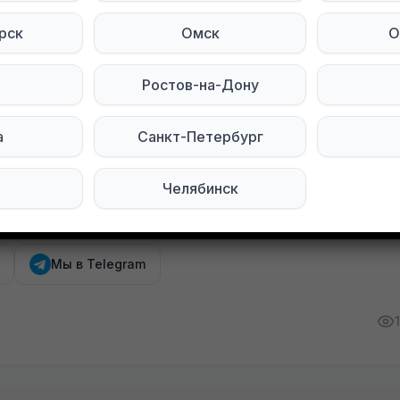
 полностью
рск
Омск
О
 забирать на улице Спортивной 31, мкр «Чистоя 
вывоз.
Ростов-на-Дону
 диван забирать все вместе.выстовил все в подье
езжайте забирайте.
а
Санкт-Петербург
9|Иван Иванович]
Челябинск
тесь на нас в социальных сетях:
Мы в Telegram