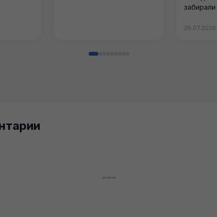
забирали 
был заявл
26.07.2026
нтарии