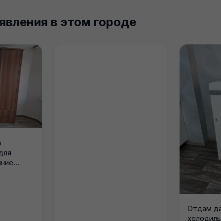
явления в этом городе
о
для
яние
, все
Отдам д
холодиль