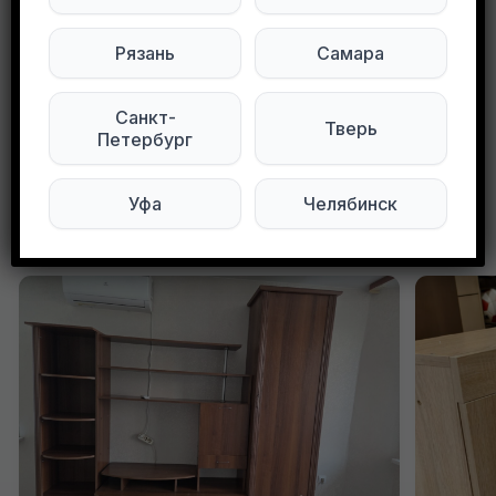
Рязань
Самара
Мы в Max
Мы в Telegram
Санкт-
Тверь
0
0
68 просмотров
Петербург
Уфа
Челябинск
Другие объявления в этом городе