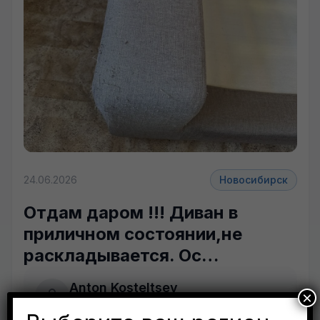
+5 фото
24.06.2026
Новосибирск
Отдам даром !!! Диван в
приличном состоянии,не
раскладывается. Ос…
Anton Kosteltsev
×
Новосибирск