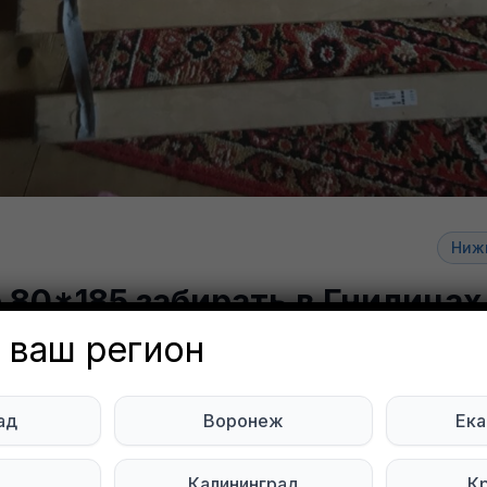
Ниж
 80*185 забирать в Гнилицах
 в личку
 ваш регион
v Kirillova
Объявление неа
ад
Воронеж
Ека
ний Новгород
ь
Калининград
К