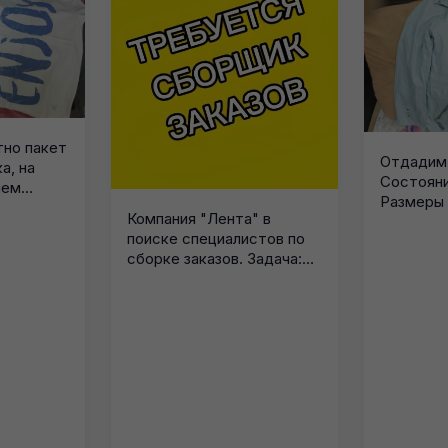
но пакет
Отдадим 
а, на
Состояни
шем
Размеры 4
Компания "Лента" в
поиске специалистов по
сборке заказов. Задача:
Сборка заказов,
сканирование...