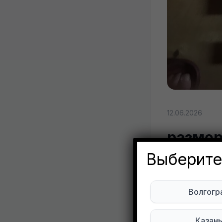
12.06.2026
размер
Пишите
Выберите
Lyubo
Волгогр
Ниж
Казан