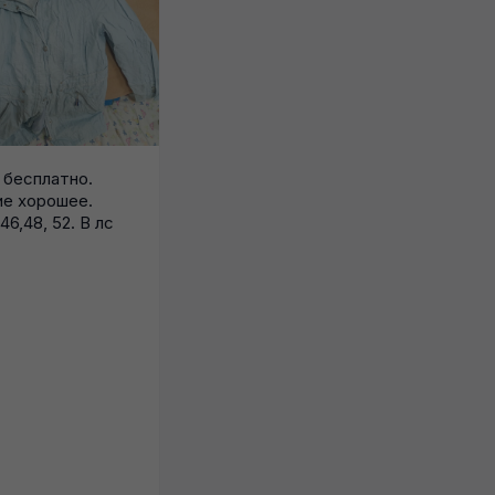
бесплатно.
О
е хорошее.
ф
6,48, 52. В лс
р