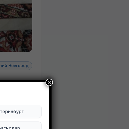
ний Новгород
.
×
ктуально
теринбург
Будьте внимательны. Не переходите по ссылкам, если вам предлагают в личной переписке с дарителем оплаты доставки, брони, предоплаты или установки стороннего приложения, удалите переписку и заблокируйте пользователя. Обо всех таких постах сообщайте
раснодар