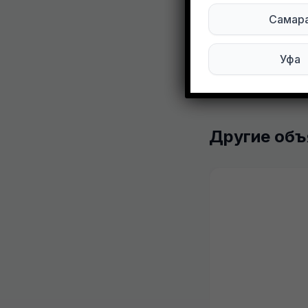
Мы в Max
Самар
0
0
Уфа
Другие объ