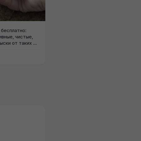
о
с
бесплатно:
вные, чистые,
ыски от таких же
. Остался 1...
27.07.2026
2