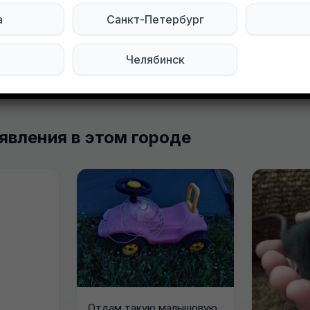
Мы в Telegram
Мы в ВКонтакте
а
Санкт-Петербург
Челябинск
явления в этом городе
Отдам такую малышовую