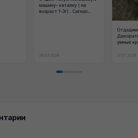
машину- каталку ( на
возраст 1-3г) . Сигнал
пищит,...
Отдадим 
Декорати
умные кр
родителей
28.07.2026
17.07.2026
нтарии