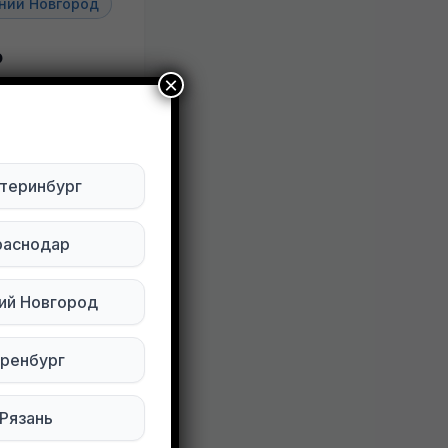
ний Новгород
ь
×
ктуально
теринбург
Будьте внимательны. Не переходите по ссылкам, если вам предлагают в личной переписке с дарителем оплаты доставки, брони, предоплаты или установки стороннего приложения, удалите переписку и заблокируйте пользователя. Обо всех таких постах сообщайте
раснодар
ировать
ий Новгород
ренбург
Рязань