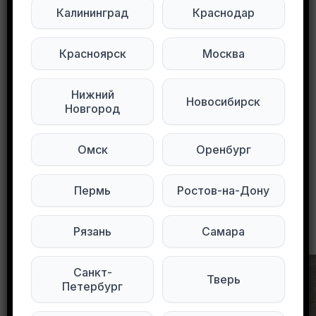
Калининград
Краснодар
Подписывайтесь на нас в социальных
сетях:
Красноярск
Москва
Мы в Max
Мы в Telegram
Нижний
Новосибирск
Новгород
Мы в ВКонтакте
Омск
Оренбург
0
0
81 просмотров
Пермь
Ростов-на-Дону
Другие объявления в этом городе
Рязань
Самара
Санкт-
Тверь
Петербург