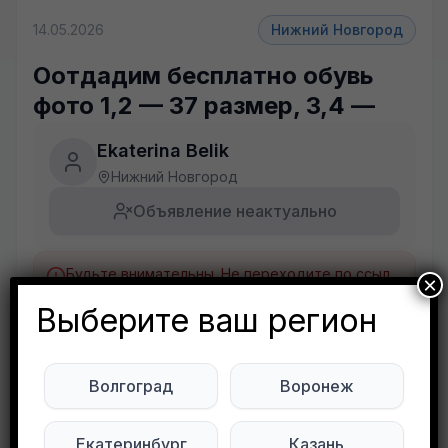
14.05.2026
Нижний Новгород
Оотдадим бесплатно обувь
фото 1,2 — 37 размер, 3,4 —
Ekaterina Belik
Нижний Новгород
Объявление неактуально
Будьте внимательны. Не переходите по ссылкам, если вам предлагают в личной переписке с дарителем оплаты доставки, брони, предоплаты или установки стороннего приложения, удалите переписку и заблокируйте пользователя. Обо всех таких постах сообщайте
×
Развернуть полностью
Выберите ваш регион
Оотдадим бесплатно обувь фото 1,2 — 37
размер, 3,4 — 39 размер. Сапожки новые. Для
Волгоград
Воронеж
нуждающейся семьи. Территориально ост
Варя. В ЛС
Екатеринбург
Казань