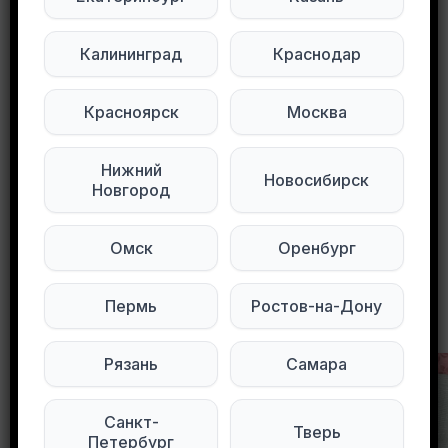
Подписывайтесь на нас в социальных
Калининград
Краснодар
сетях:
Мы в Max
Мы в Telegram
Красноярск
Москва
Мы в ВКонтакте
Нижний
Новосибирск
Новгород
0
0
92 просмотров
Омск
Оренбург
Пермь
Ростов-на-Дону
Другие объявления в этом городе
Рязань
Самара
Санкт-
Тверь
Петербург