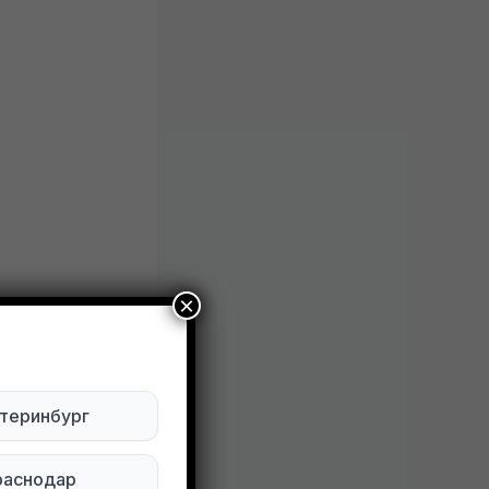
×
теринбург
ый войлок,
раснодар