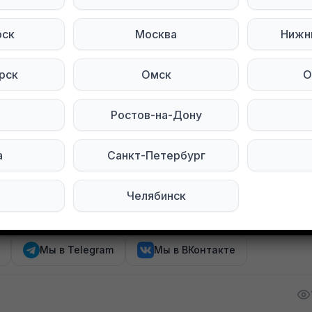
очти полные флаконы
мячков не открытый
рск
Москва
Нижн
нсовая Colin’s
ические со стрелками тёмно-синий 42р ткань стр
рск
Омск
О
черные
 с вышивкой
Ростов-на-Дону
кашемир зимнее с подкладкой, в отличном состоя
а
Санкт-Петербург
о на время пути.
Челябинск
тесь на нас в социальных сетях:
Мы в Telegram
Мы в ВКонтакте