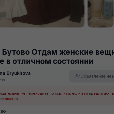
Бутово Отдам женские вещи
се в отличном состоянии
ina Bryukhova
Объявление неа
ква
 полностью
ово