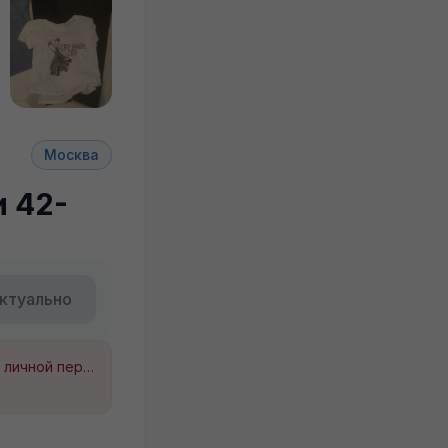
+2
Москва
 42-
ктуально
Будьте внимательны. Не переходите по ссылкам, если вам предлагают в личной переписке с дарителем оплаты доставки, брони, предоплаты или установки стороннего приложения, удалите переписку и заблокируйте пользователя. Обо всех таких постах сообщайте