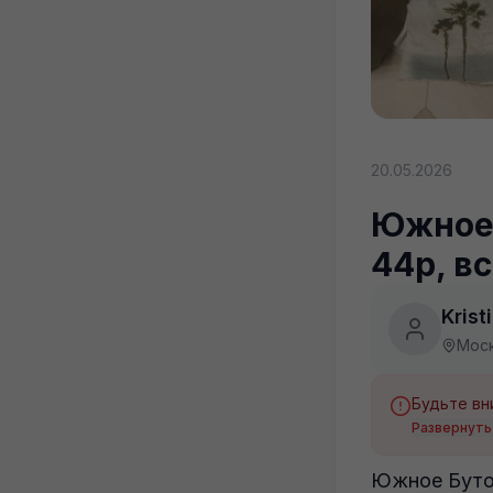
20.05.2026
Южное 
44р, в
Krist
Мос
Развернуть
Южное Бут