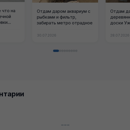
 что на
Отдам даром аквариум с
Отдам д
ечной
рыбками и фильтр,
деревянн
вки...
забирать метро отрадное
доски Уж
Метро О
30.07.2026
28.07.2026
нтарии