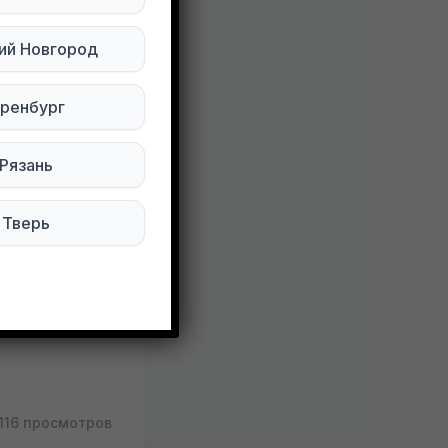
ий Новгород
ейч
ренбург
Рязань
нии
Тверь
116 просмотров