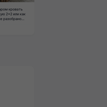
аром кровать
ую 2×2 или как
н
е разобрано
традное
18.07.2026
1