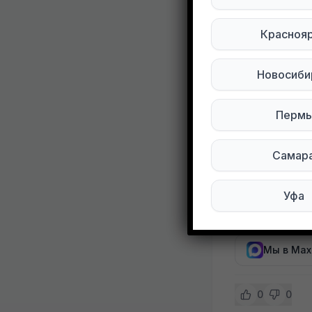
Косметика п
Корм для хо
Красноя
Рубашка джи
Брюки класс
Новосиби
Джеггинсы 
Футболка хб
Пермь
Шорты хб
Пальто под 
Самар
Бронь тольк
Уфа
Подписывай
Мы в Max
0
0