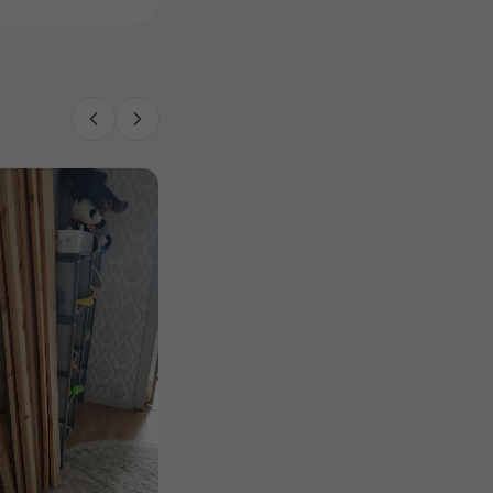
Отдаются банки, на
второй банке слева капля
краски Самовывоз м.
Бибирево или...