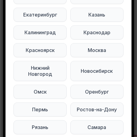
Размер спального места: 155*70
Есть выдвижной ящик для белья
Екатеринбург
Казань
М.Киевская. Самовывоз до 4 июня.
Калининград
Краснодар
Подписывайтесь на нас в социальных
сетях:
Красноярск
Москва
Мы в Max
Мы в Telegram
Нижний
Новосибирск
Новгород
Мы в ВКонтакте
Омск
Оренбург
0
0
93 просмотров
Пермь
Ростов-на-Дону
Другие объявления в этом городе
Рязань
Самара