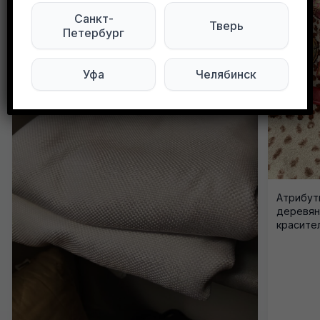
Санкт-
Тверь
Петербург
Уфа
Челябинск
Атрибути
деревянн
красител