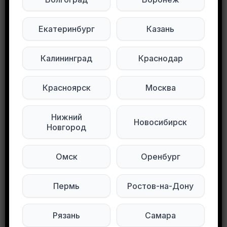
Забрать можно от подъезда метро
Багратионовская 2 минуты пешком. Будем
Екатеринбург
Казань
рады шоколадке
Калининград
Краснодар
Подписывайтесь на нас в социальных
сетях:
Красноярск
Москва
Мы в Max
Мы в Telegram
Нижний
Новосибирск
Новгород
Мы в ВКонтакте
Омск
Оренбург
0
0
101 просмотров
Пермь
Ростов-на-Дону
Другие объявления в этом городе
Рязань
Самара