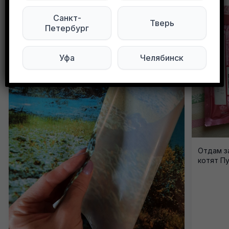
Санкт-
Тверь
Петербург
Уфа
Челябинск
Отдам з
котят Пу