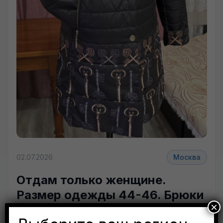
+8 фото
02.07.2026
Москва
Отдам только женщине.
Размер одежды 44-46. Брюки
×
черные, длина 87