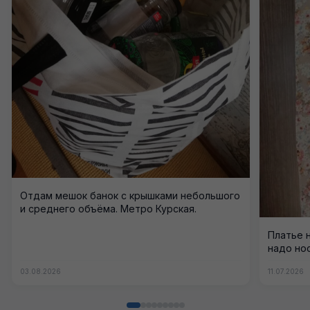
Отдам мешок банок с крышками небольшого
и среднего объёма. Метро Курская.
Платье 
надо нос
03.08.2026
11.07.2026