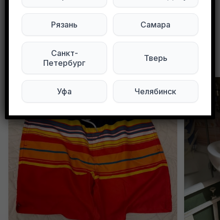
0
0
138 просмотров
Рязань
Самара
Санкт-
Другие объявления в этом городе
Тверь
Петербург
Уфа
Челябинск