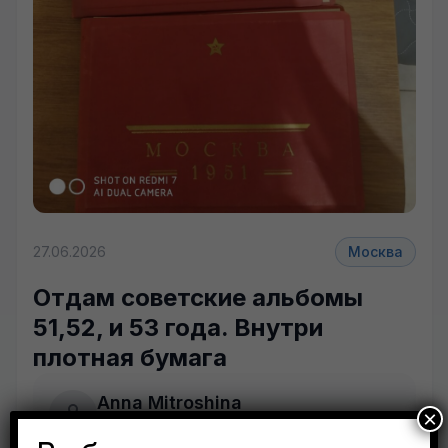
+6 фото
27.06.2026
Москва
Отдам советские альбомы
51,52, и 53 года. Внутри
плотная бумага
Anna Mitroshina
×
Москва