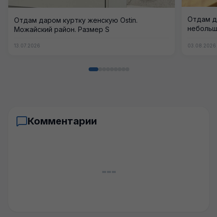
Отдам д
Отдам даром куртку женскую Ostin.
небольши
Можайский район. Размер S
13.07.2026
03.08.2026
Комментарии