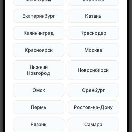
Клетка вымыта ,в добавок отдам
дополнительную поилку.Забирать от станции
Екатеринбург
Казань
метро Пролетарская от подъезда
Калининград
Краснодар
Подписывайтесь на нас в социальных
сетях:
Красноярск
Москва
Мы в Max
Мы в Telegram
Нижний
Новосибирск
Новгород
Мы в ВКонтакте
Омск
Оренбург
0
0
126 просмотров
Пермь
Ростов-на-Дону
Другие объявления в этом городе
Рязань
Самара