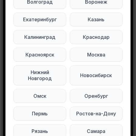
Волгоград
Воронеж
продавлены
Саморазбор и самовывоз вывоз
Екатеринбург
Казань
м.Бабушкинская
Калининград
Краснодар
Подписывайтесь на нас в социальных
сетях:
Красноярск
Москва
Мы в Max
Мы в Telegram
Нижний
Новосибирск
Новгород
Мы в ВКонтакте
Омск
Оренбург
0
0
136 просмотров
Пермь
Ростов-на-Дону
Другие объявления в этом городе
Рязань
Самара