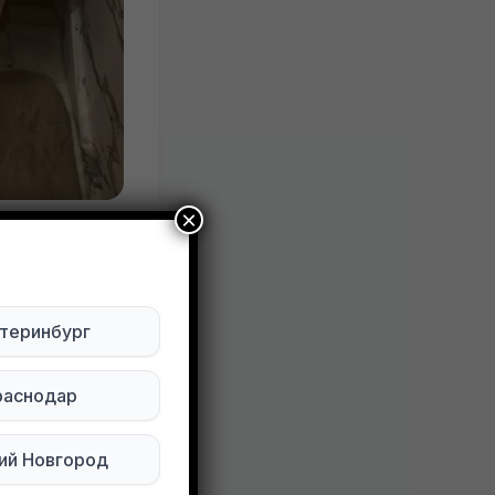
×
Москва
теринбург
раснодар
ктуально
ий Новгород
Будьте внимательны. Не переходите по ссылкам, если вам предлагают в личной переписке с дарителем оплаты доставки, брони, предоплаты или установки стороннего приложения, удалите переписку и заблокируйте пользователя. Обо всех таких постах сообщайте