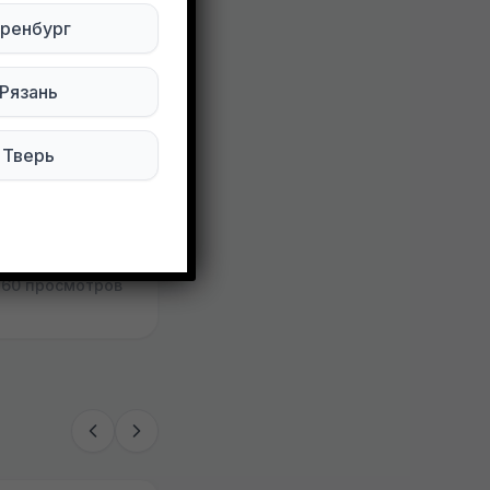
ренбург
аботает,
Рязань
Тверь
160 просмотров