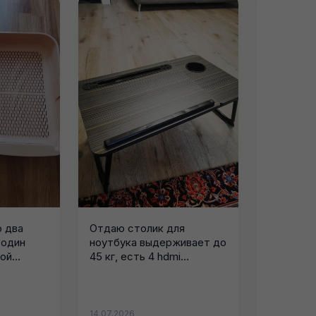
 два
Отдаю столик для
 один
ноутбука выдерживает до
рой
45 кг, есть 4 hdmi
..
разъёма...
14.07.2026