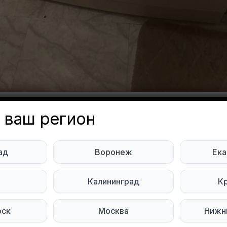
 ваш регион
даром стиральную машину
ад
Воронеж
Ека
, загрузка до 3 кг, работает,
ь
Калининград
К
 Veber
Объявление неа
ква
рск
Москва
Нижн