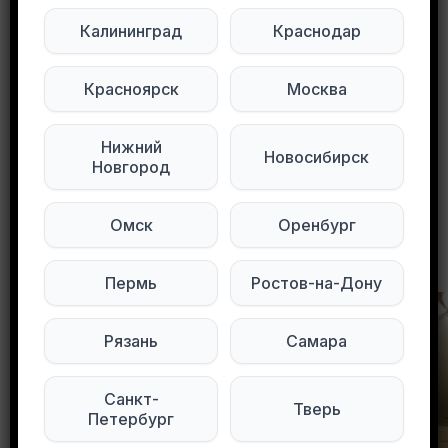
Калининград
Краснодар
Мы в Max
Мы в Telegram
Красноярск
Москва
Мы в ВКонтакте
Нижний
Новосибирск
0
0
188 просмотров
Новгород
Омск
Оренбург
Другие объявления в этом городе
Пермь
Ростов-на-Дону
Рязань
Самара
Санкт-
Тверь
Петербург