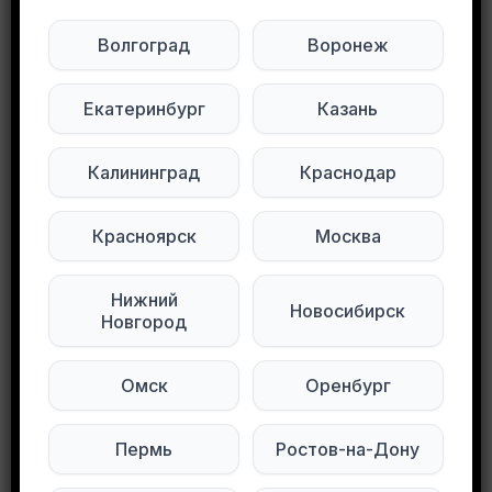
Волгоград
Воронеж
Будьте внимательны. Не переходите по ссылкам, если вам предлагают в личной переписке с дарителем оплаты доставки, брони, предоплаты или установки стороннего приложения, удалите переписку и заблокируйте пользователя. Обо всех таких постах сообщайте
Развернуть полностью
Екатеринбург
Казань
Отдам вещи 42 размер. Все в отличном
состоянии. Район Новогиреево
Калининград
Краснодар
Подписывайтесь на нас в социальных
Красноярск
Москва
сетях:
Нижний
Мы в Max
Мы в Telegram
Новосибирск
Новгород
Мы в ВКонтакте
Омск
Оренбург
0
0
104 просмотров
Пермь
Ростов-на-Дону