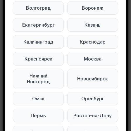
Волгоград
Воронеж
Будьте внимательны. Не переходите по ссылкам, если вам предлагают в личной переписке с дарителем оплаты доставки, брони, предоплаты или установки стороннего приложения, удалите переписку и заблокируйте пользователя. Обо всех таких постах сообщайте
Развернуть полностью
Екатеринбург
Казань
Отдам вещи на девочку от 2-3,5 г. 92-104
Книжки, игрушки. Б/у. г. Мытищи
Калининград
Краснодар
Подписывайтесь на нас в социальных
Красноярск
Москва
сетях:
Нижний
Новосибирск
Мы в Max
Мы в Telegram
Новгород
Мы в ВКонтакте
Омск
Оренбург
0
0
102 просмотров
Пермь
Ростов-на-Дону