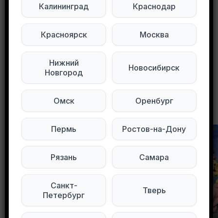
Калининград
Краснодар
Мы в Max
Мы в Telegram
Мы в ВКонтакте
Красноярск
Москва
0
0
163 просмотров
Нижний
Новосибирск
Новгород
Омск
Оренбург
Другие объявления в этом городе
Пермь
Ростов-на-Дону
Рязань
Самара
Санкт-
Тверь
Петербург