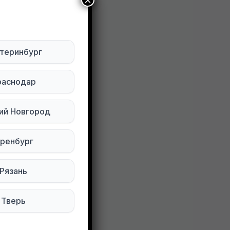
×
, кофточка
теринбург
раснодар
ий Новгород
ренбург
86 просмотров
Рязань
Тверь