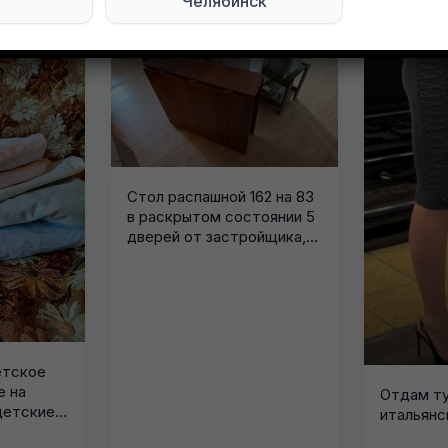
Челябинск
Стол распашной 162 на 83
в раскрытом состоянии 5
дверей от застройщика,...
етское
е на
Отдам т
детские
итальянс
а.