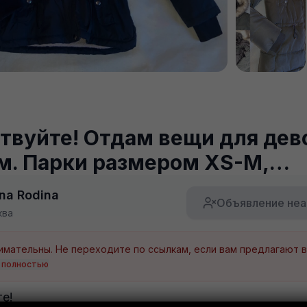
твуйте! Отдам вещи для дев
м. Парки размером XS-M,…
na Rodina
Объявление неа
ква
 полностью
е!