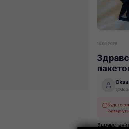
14.05.2026
Здравс
пакето
Oksa
Мос
Развернуть
Здравствуйт