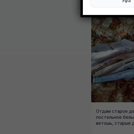
Уфа
Отдам старое д
постельное бель
ветошь, старые 
шерстяные одеял