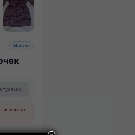
+3
Москва
очек
ктуально
Будьте внимательны. Не переходите по ссылкам, если вам предлагают в личной переписке с дарителем оплаты доставки, брони, предоплаты или установки стороннего приложения, удалите переписку и заблокируйте пользователя. Обо всех таких постах сообщайте