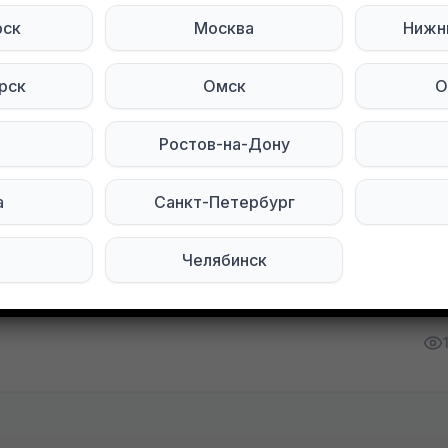
ь!
рск
Москва
Нижн
 медведя плюшевого, 150 см.
рск
Омск
О
ала два раза, один раз на хвосте, второй на пузи
Ростов-на-Дону
нки
а
Санкт-Петербург
тесь на нас в социальных сетях:
Челябинск
Мы в Telegram
Мы в ВКонтакте