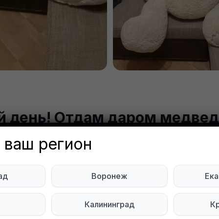
 день! Отдам даром медвед
ого, 150 см. Мишку зашивал
 ваш регион
a Aleynikova
Объявление неа
ква
ад
Воронеж
Ека
ь
Калининград
К
 полностью