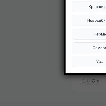
Добрый ден
Красноя
Отдам даром
Новосиби
Мишку зашив
видно.
Пермь
Метро Раме
Самар
Подписывай
Уфа
Мы в Max
0
0