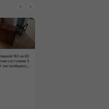
пашной 162 на 83
том состоянии 5
т застройщика,...
Доброго времени суток,
отдам туфли на лето 38
размера, в хорошем
T