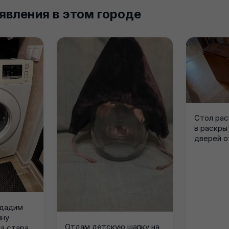
явления в этом городе
Стол рас
в раскры
дверей о
тдадим
ину
Отдам детскую шапку на
а старая,