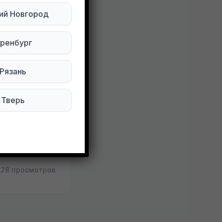
ий Новгород
ренбург
ке. Швы не
Рязань
Тверь
128 просмотров