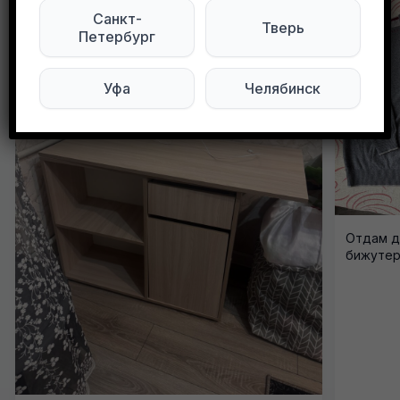
Санкт-
Тверь
Петербург
Уфа
Челябинск
Отдам д
бижутери