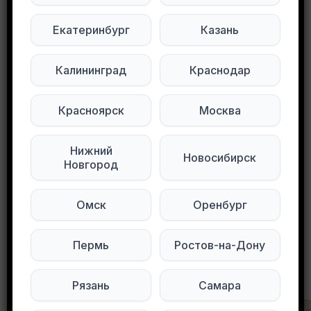
Отдам все, что на фотографиях.
Екатеринбург
Казань
Забирать с м.Строгино
Калининград
Краснодар
Подписывайтесь на нас в социальных
сетях:
Красноярск
Москва
Мы в Max
Мы в Telegram
Нижний
Новосибирск
Мы в ВКонтакте
Новгород
Омск
Оренбург
0
0
154 просмотров
Пермь
Ростов-на-Дону
Другие объявления в этом городе
Рязань
Самара