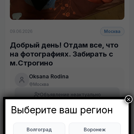
+7 фото
09.06.2026
Москва
Добрый день! Отдам все, что
на фотографиях. Забирать с
м.Строгино
Oksana Rodina
Москва
Объявление неактуально
×
Выберите ваш регион
Будьте внимательны. Не переходите по ссылкам, если вам предлагают в личной переписке с дарителем оплаты доставки, брони, предоплаты или установки стороннего приложения, удалите переписку и заблокируйте пользователя. Обо всех таких постах сообщайте
Развернуть полностью
Волгоград
Воронеж
Добрый день!