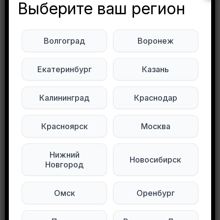
Выберите ваш регион
Будьте внимательны. Не переходите по ссылкам, если вам предлагают в личной переписке с дарителем оплаты доставки, брони, предоплаты или установки стороннего приложения, удалите переписку и заблокируйте пользователя. Обо всех таких постах сообщайте
Развернуть полностью
Волгоград
Воронеж
Даром
1 Люберецкий проезд 17
Екатеринбург
Казань
Забирать от дома, писать в ЛС
Бронь на неделю не ставлю, только на время
Калининград
Краснодар
дороги( т к ни кто совершенно не доезжает
практически).
Красноярск
Москва
Подписывайтесь на нас в социальных
Нижний
Новосибирск
сетях:
Новгород
Мы в Max
Мы в Telegram
Омск
Оренбург
Мы в ВКонтакте