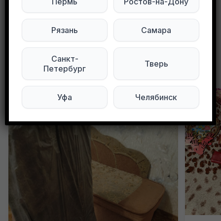
Пермь
Ростов-на-Дону
0
0
131 просмотров
Рязань
Самара
Санкт-
Тверь
Другие объявления в этом городе
Петербург
Уфа
Челябинск