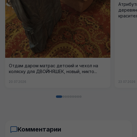
Атрибути
деревянн
красител
Отдам даром матрас детский и чехол на
коляску для ДВОЙНЯШЕК, новый, никто...
20.07.2026
23.07.2026
Комментарии