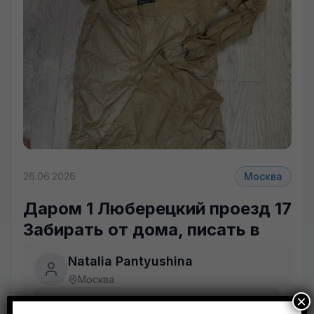
+8 фото
26.06.2026
Москва
Даром 1 Люберецкий проезд 17
Забирать от дома, писать в
Natalia Pantyushina
Москва
×
Объявление неактуально