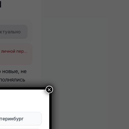
1
ктуально
Будьте внимательны. Не переходите по ссылкам, если вам предлагают в личной переписке с дарителем оплаты доставки, брони, предоплаты или установки стороннего приложения, удалите переписку и заблокируйте пользователя. Обо всех таких постах сообщайте
 новые, не
ыполнялись
×
теринбург