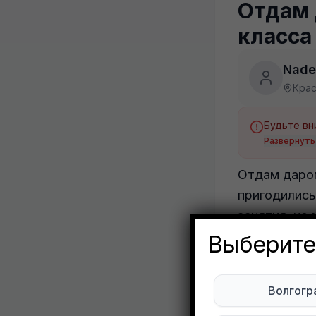
Отдам 
класса
Nade
Кра
Развернуть
Отдам даром
пригодились
занятия, но 
Выберите
Подписывай
Волгогр
Мы в Max