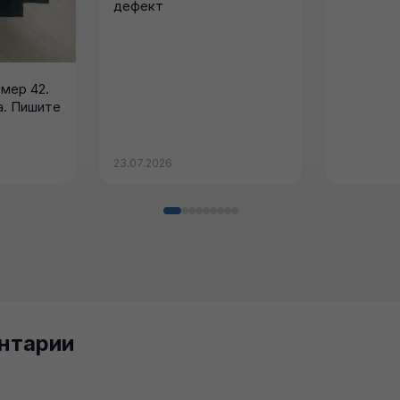
дефект
мер 42.
а. Пишите
23.07.2026
нтарии