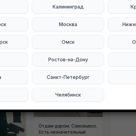
ь
Калининград
К
рск
Москва
Нижн
рск
Омск
О
явления в этом городе
Ростов-на-Дону
а
Санкт-Петербург
Челябинск
Отдам даром. Самовывоз.
Есть незначительный