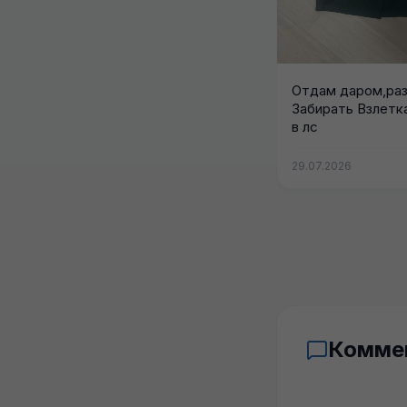
Отдам даром,раз
Забирать Взлетк
в лс
29.07.2026
Комме