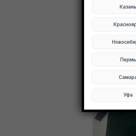
Казан
0
0
Красноя
Новосиби
Другие объ
Пермь
Самар
Уфа