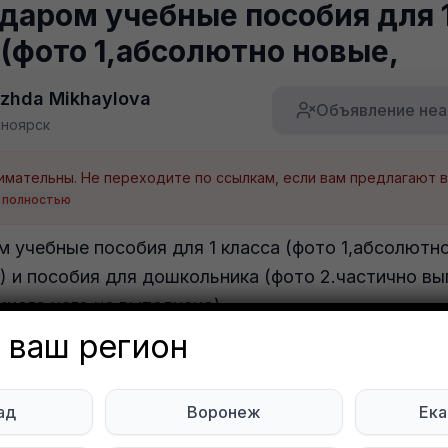
даром учебные пособия для 
 (фото 1,абсолютно новые,
zhda Mikhaylova
Объявление неа
сноярск
 полностью
 учебные пособия для 1 класса (фото 1,абсолютно
) и пособия для дошкольника (фото 2.частично в
много чего не выполнено)
 ваш регион
тесь на нас в социальных сетях:
ад
Воронеж
Ека
Мы в Telegram