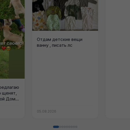
Отдам детские вещи
ванну , писать лс
редлагаю
 щенят,
ой Дом и
05.08.2026