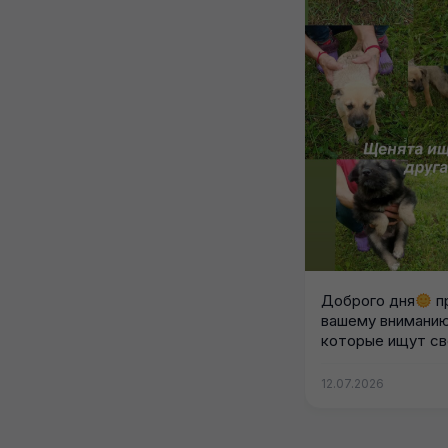
Доброго дня
п
вашему вниманию
которые ищут св
Любящие...
12.07.2026