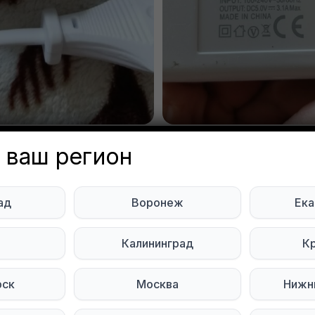
 ваш регион
ое устройство. Полностью р
ад
Воронеж
Ека
Sayfullin
Объявление неа
ь
Калининград
К
сноярск
рск
Москва
Нижн
 полностью