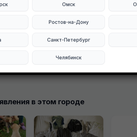
рск
Омск
О
тройство. Полностью рабочий
Ростов-на-Дону
тесь на нас в социальных сетях:
а
Санкт-Петербург
Мы в Telegram
Челябинск
явления в этом городе