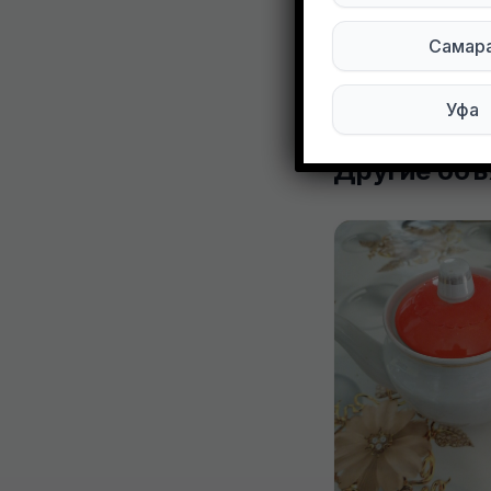
0
0
Самар
Уфа
Другие объ