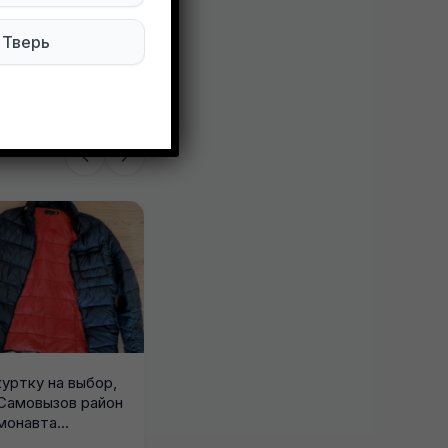
67 просмотров
Тверь
куртку на выбор,
 Самовызов район
монавта
..