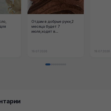
сло,
Отдам в добрые руки,2
 для
месяца будет 7
июля,ходят в
лоток,кушают
самостоятельно
Ласковые
19.07.2026
19.07.2026
нтарии