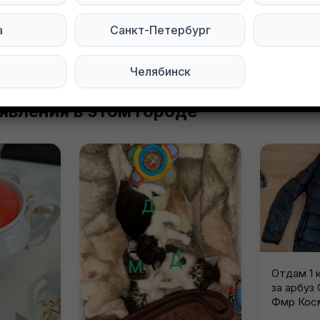
а
Санкт-Петербург
Челябинск
явления в этом городе
Отдам 1 
за арбуз
Фмр Кос
Гагарина.