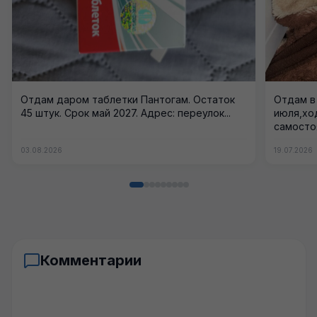
Отдам даром таблетки Пантогам. Остаток
Отдам в
45 штук. Срок май 2027. Адрес: переулок...
июля,хо
самосто
03.08.2026
19.07.2026
Комментарии