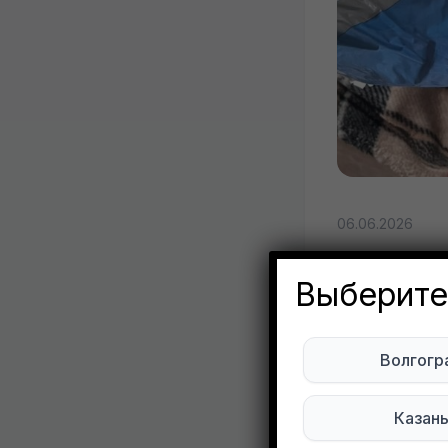
06.06.2026
Отдам:
Выберите
размер
Timur
Волгогр
Екат
Казан