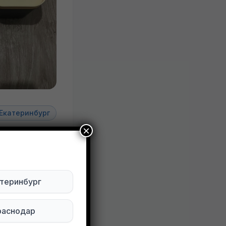
Екатеринбург
×
рослых,
теринбург
ктуально
раснодар
Будьте внимательны. Не переходите по ссылкам, если вам предлагают в личной переписке с дарителем оплаты доставки, брони, предоплаты или установки стороннего приложения, удалите переписку и заблокируйте пользователя. Обо всех таких постах сообщайте