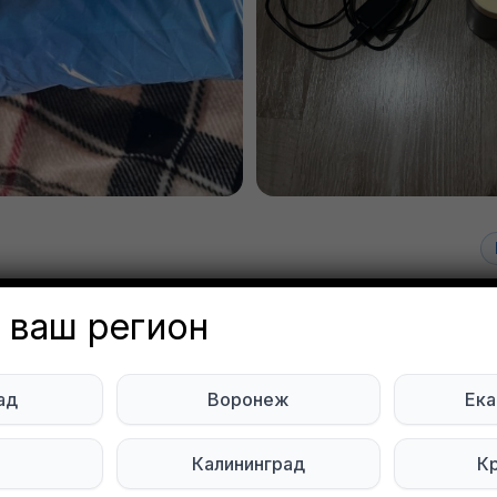
 1. Пачка подгузников для вз
 ваш регион
 L, новая, вскрыта.
 Ilyasov
ад
Воронеж
Ека
Объявление неа
еринбург
ь
Калининград
К