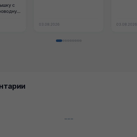
ышку с
роводную
у -
03.08.2026
03.08.202
нтарии