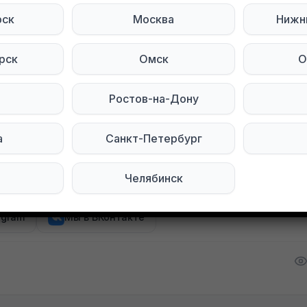
 полностью
рск
Москва
Нижн
гузников для взрослых, размер L, новая, вскрыта.
рск
Омск
О
к водный для питья животным.
omi mi band 3(модель предположительна)
Ростов-на-Дону
 беспроводные
а
Санкт-Петербург
Челябинск
тесь на нас в социальных сетях:
egram
Мы в ВКонтакте