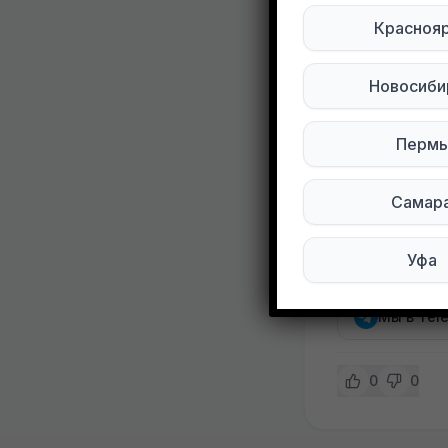
Развернуть
Красноя
Отдам:
1. Пачка под
Новосиби
2. Фонтанчи
3. Часы xia
Пермь
4. Наушники
Уралмаш
Самар
Уфа
Подписывай
Мы в Tel
0
0