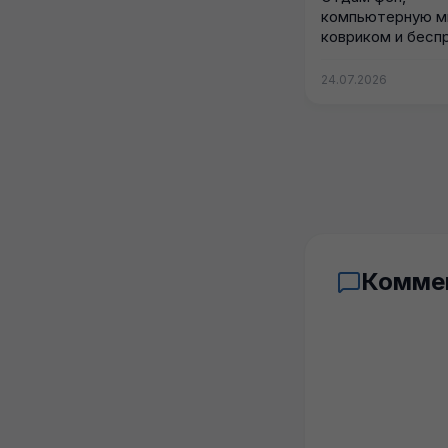
компьютерную м
ковриком и бесп
настольную ламп
забирать...
24.07.2026
Комме