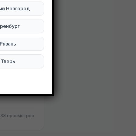
ий Новгород
ренбург
Рязань
Тверь
88 просмотров