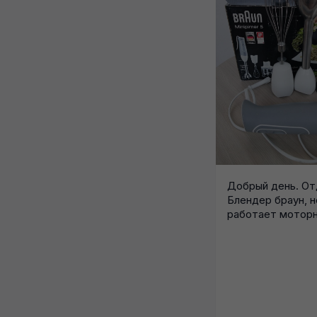
Добрый день. Отд
Блендер браун, н
работает моторн
был негромкий...