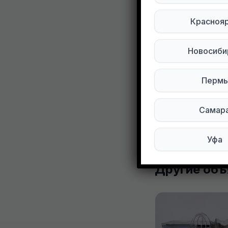
Забирать в 
Красноя
Подписывай
Новосиби
Мы в Tel
Пермь
0
0
Самар
Уфа
Другие объ