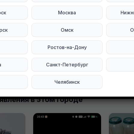
районе ТЦ Карнавал
рск
Москва
Нижн
тесь на нас в социальных сетях:
рск
Омск
О
egram
Мы в ВКонтакте
Ростов-на-Дону
а
Санкт-Петербург
Челябинск
явления в этом городе