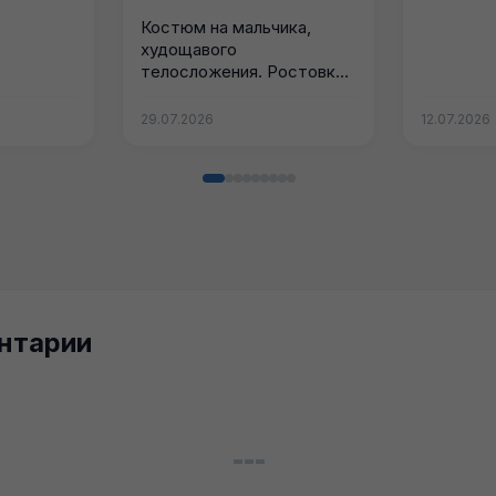
Костюм на мальчика,
худощавого
телосложения. Ростовка
на бирке. Новый
практически в
29.07.2026
12.07.2026
идеальном...
нтарии