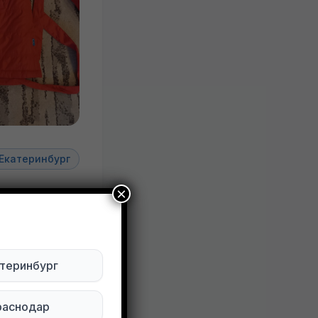
Екатеринбург
×
ктуально
теринбург
Будьте внимательны. Не переходите по ссылкам, если вам предлагают в личной переписке с дарителем оплаты доставки, брони, предоплаты или установки стороннего приложения, удалите переписку и заблокируйте пользователя. Обо всех таких постах сообщайте
раснодар