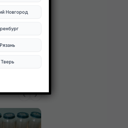
ий Новгород
ренбург
Рязань
62 просмотров
Тверь