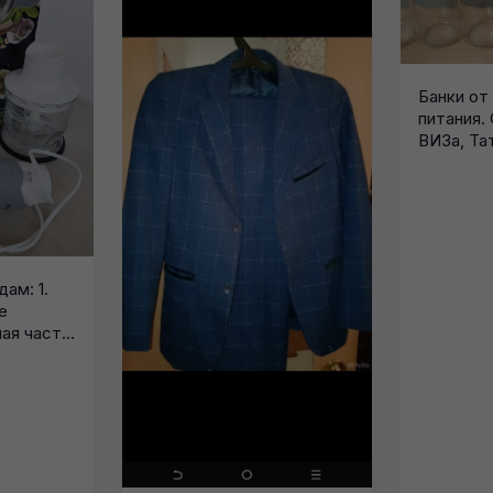
Банки от
питания.
ВИЗа, Та
ам: 1.
е
ая часть,