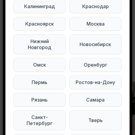
сетях:
Калининград
Краснодар
Мы в Max
Мы в Telegram
Красноярск
Москва
Нижний
0
0
53 просмотров
Новосибирск
Новгород
Омск
Оренбург
Другие объявления в этом городе
Пермь
Ростов-на-Дону
Рязань
Самара
Санкт-
Тверь
Петербург