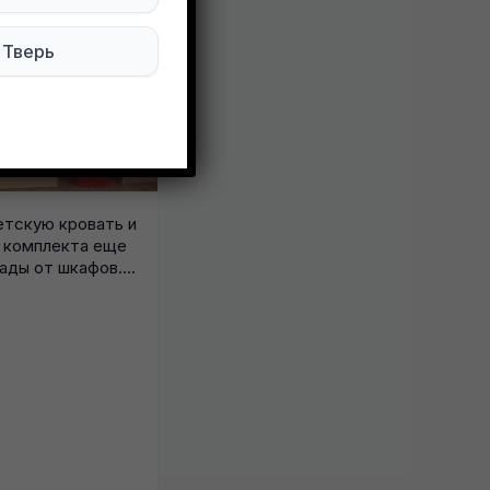
Тверь
тскую кровать и
з комплекта еще
ады от шкафов....
Отдам. Есть еще пакет с
пазлами. Ленинский район,
ул. Магнитогорская.