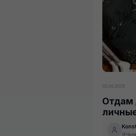
02.06.2026
Отдам 
личные
Kons
Челя