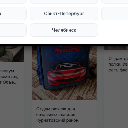
явления в этом городе
а
Санкт-Петербург
Челябинск
Отдам де
полки. И
есть фас
вариум.
ерметик,
ет Объем
Отдам рюкзак для
начальных классов.
Курчатовский район.