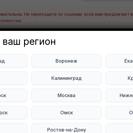
 полностью
, самовывоз, 1 этаж
 ваш регион
чные сообщения
тесь на нас в социальных сетях:
ад
Воронеж
Ека
Мы в Telegram
ь
Калининград
К
рск
Москва
Нижн
рск
Омск
О
Ростов-на-Дону