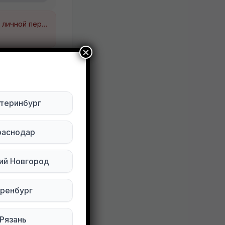
Будьте внимательны. Не переходите по ссылкам, если вам предлагают в личной переписке с дарителем оплаты доставки, брони, предоплаты или установки стороннего приложения, удалите переписку и заблокируйте пользователя. Обо всех таких постах сообщайте
×
теринбург
раснодар
93 просмотров
ий Новгород
ренбург
Рязань