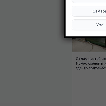
Другие объ
Самар
Уфа
Отдам пустой ак
Нужно сменить г
где-то подтека
- 15 литров,...