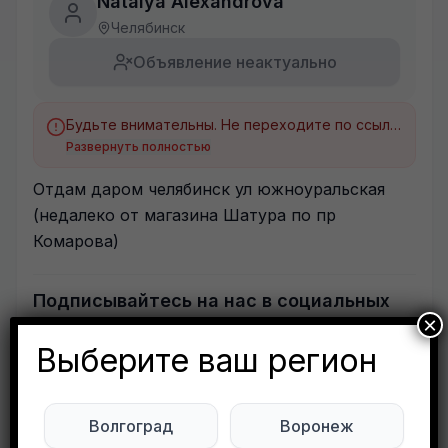
Natalya Alexandrova
Челябинск
Объявление неактуально
Будьте внимательны. Не переходите по ссылкам, если вам предлагают в личной переписке с дарителем оплаты доставки, брони, предоплаты или установки стороннего приложения, удалите переписку и заблокируйте пользователя. Обо всех таких постах сообщайте
Развернуть полностью
Отдам даром челябинск ул южноуральская
(недалеко от магазина Шатура по пр
Комарова)
Подписывайтесь на нас в социальных
×
сетях:
Выберите ваш регион
Мы в Max
Мы в Telegram
Волгоград
Воронеж
0
0
82 просмотров