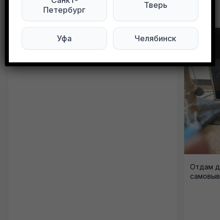
Санкт-
Тверь
Другие объявления в этом городе
Петербург
Уфа
Челябинск
Отдам дв
самовыв